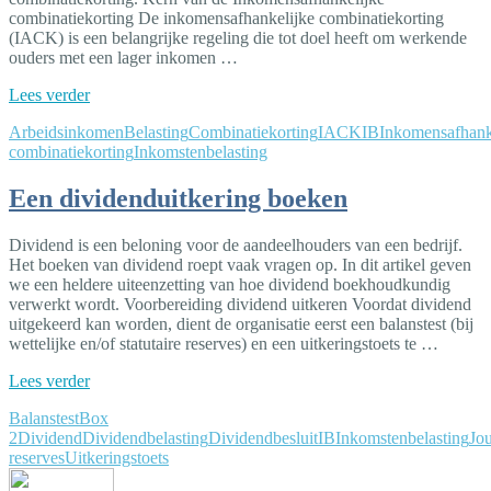
combinatiekorting De inkomensafhankelijke combinatiekorting
(IACK) is een belangrijke regeling die tot doel heeft om werkende
ouders met een lager inkomen …
Lees verder
Arbeidsinkomen
Belasting
Combinatiekorting
IACK
IB
Inkomensafhank
combinatiekorting
Inkomstenbelasting
Een dividenduitkering boeken
Dividend is een beloning voor de aandeelhouders van een bedrijf.
Het boeken van dividend roept vaak vragen op. In dit artikel geven
we een heldere uiteenzetting van hoe dividend boekhoudkundig
verwerkt wordt. Voorbereiding dividend uitkeren Voordat dividend
uitgekeerd kan worden, dient de organisatie eerst een balanstest (bij
wettelijke en/of statutaire reserves) en een uitkeringstoets te …
Lees verder
Balanstest
Box
2
Dividend
Dividendbelasting
Dividendbesluit
IB
Inkomstenbelasting
Jou
reserves
Uitkeringstoets