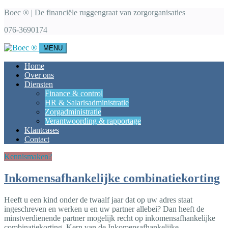
Boec ® | De financiële ruggengraat van zorgorganisaties
076-3690174
MENU
Home
Over ons
Diensten
Finance & control
HR & Salarisadministratie
Zorgadministratie
Verantwoording & rapportage
Klantcases
Contact
Kennismaken?
Inkomensafhankelijke combinatiekorting
Heeft u een kind onder de twaalf jaar dat op uw adres staat
ingeschreven en werken u en uw partner allebei? Dan heeft de
minstverdienende partner mogelijk recht op inkomensafhankelijke
combinatiekorting. Kern van de Inkomensafhankelijke